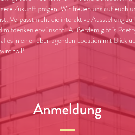
sere Zukunft prägen. Wir freuen uns auf euch u
ast: Verpasst nicht die interaktive Ausstellung z
 mitdenken erwünscht! Außerdem gibt´s Poetr
alles in einer überragenden Location mit Blick ü
ird toll!
Anmeldung