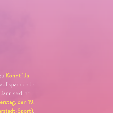
 zu
Könnt´ Ja
t auf spannende
ann seid ihr
rstag, den 19.
arstadt-Sport)
,