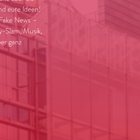
nd eure Ideen!
u Fake News –
y-Slam, Musik,
ber ganz