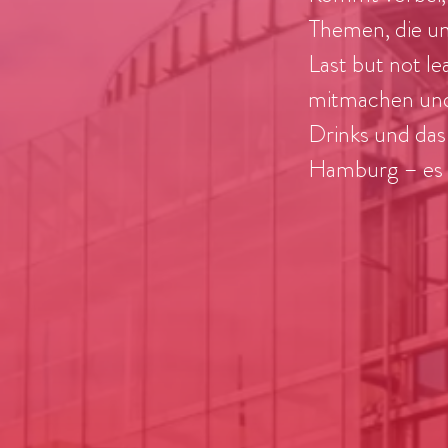
Themen, die un
Last but not le
mitmachen und
Drinks und das 
Hamburg – es w