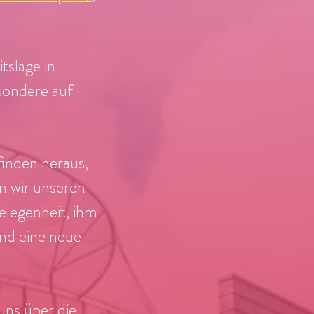
tslage in
sondere auf
inden heraus,
n wir unseren
elegenheit, ihm
und eine neue
uns über die